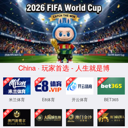
bet9体育娱乐入口
首页
学院概况
学院党政
师资队伍
本科生教育
办学资源
学院简介
廉洁之窗
最新消息
最新消息
现任领导
会议通知
师资队伍
规章制度
高级培训
组织结构
会议纪要
职称晋升
课表、校历
资料室
学科设置
学院发文
岗位聘任
主修专业确认
实验中心
捐赠基金
办公指南
党务工作
人事培训
学籍管理
实验室
工会之声
博士后管理
教学与教务