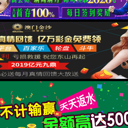
毕业论文
学科设置
学生组织
科研训练
成果管理
毕业相关
首页
师资队伍
组织工作
实习实践
博士生中期考核
对外交流
对外交流
关于沈艳等同志的考察预告
教学成果
服务指南
关于周明海同志的考察预告
培养计划
荐免试研究生
关于吕芳卉等同志任前公示的通告
关于吕芳卉等同志的考察预告
关于叶建亮同志任前公示的通告
关于叶建亮同志的考察预告