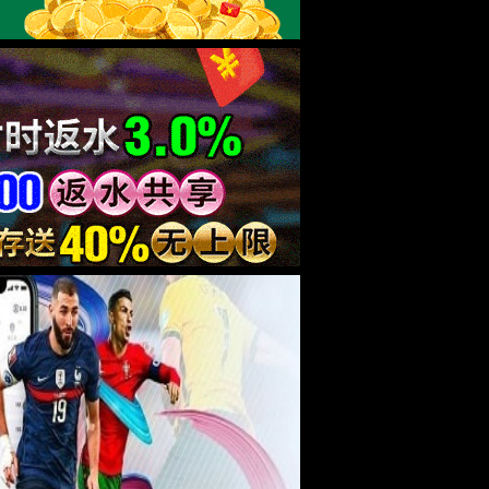
2023-11-21
2023-11-07
2023-10-16
2023-10-16
录
第一页
<<上一页
下一页>>
尾页
页码
1
/
4
跳转到