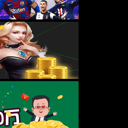
文件汇编
国际化建设委员会
2026-01-09
2025-09-25
2024-03-26
2024-03-18
2024-02-29
2024-02-27