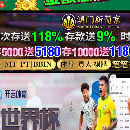
关于沈艳同志任前公示的通告
关于王赛男同志任前公示的通告
关于沈艳同志的考察预告
关于王赛男同志的考察预告
每页
10
记录
总共
31
记